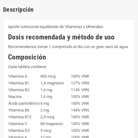
Descripción
Aporte nutricional equilibrado de Vitaminas y Minerales.
Dosis recomendada y método de uso
Recomendamos tomar 1 comprimido al día con un gran vaso de agua.
Composición
Cada tableta contiene:
Vitamina A
800 mcg
100% VNR
Vitamina B1
1,4 magnesio
127% VRN
Vitamina B2
1,6 mg
114% VRN
Niacina
1,6 mg
100% VNR
Ácido pantoténico
6 mg
100% VNR
Vitamina B6
2 mg
143% VRN
Vitamina B12
2,5 mcg
100% VNR
Vitamina C
80 magnesio
100% VNR
Vitamina D3
5 mcg
100% VNR
Vitamina e
12 mg
100% VNR