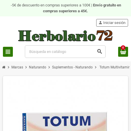
-5€ de descuento en compras superiores a 100€ |
Envío gratuito
en
compras superiores a 45€.
person
Iniciar sesión
0
view_headline
search
chevron_right
chevron_right
chevron_right
chevron_right
Marcas
Naturando
Suplementos - Naturando
Totum Multivitamin