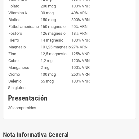
Folato
200 mcg
100% VNR
Vitamina K
30 mcg
40% VRN
Biotina
150 mcg
300% VRN
Fútbol americano
160 magnesio
20% VRN
Fósforo
126 magnesio
18% VRN
Hierro
14 magnesio
100% VNR
Magnesio
101,25 magnesio
27% VRN
Zinc
12,5 magnesio
125% VNR
Cobre
1,2 mg
120% VRN
Manganeso
2 mg
100% VNR
Cromo
100 mcg
250% VRN
Selenio
55 mcg
100% VNR
Sin gluten
Presentación
30 comprimidos
Nota Informativa General