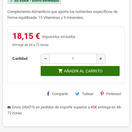
En stock - Envío inmediato
check
Complemento Alimenticio que aporta los nutrientes específicos de
forma equilibrada. 13 Vitaminas y 9 minerales.
18,15 €
Impuestos incluidos
Entrega de 24 a 72 horas
remove
add
Cantidad
shopping_cart
AÑADIR AL CARRITO
Compartir
Tuitear
Pinterest
Envío GRATIS en pedidos de importe superior a
45€
entrega en 48-
local_shipping
72 horas.