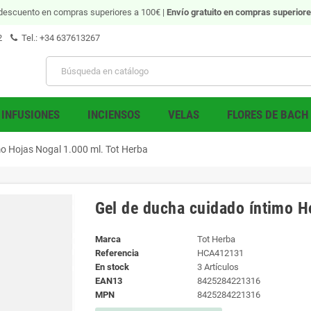
descuento en compras superiores a 100€ |
Envío gratuito
en compras superiore
2
Tel.: +34 637613267
INFUSIONES
INCIENSOS
VELAS
FLORES DE BACH
mo Hojas Nogal 1.000 ml. Tot Herba
Gel de ducha cuidado íntimo H
Marca
Tot Herba
Referencia
HCA412131
En stock
3 Artículos
EAN13
8425284221316
MPN
8425284221316