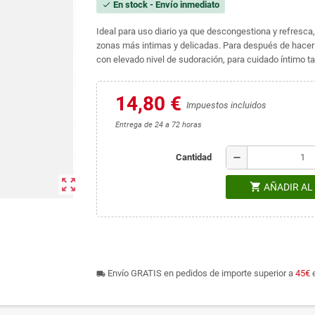
En stock - Envío inmediato
check
Ideal para uso diario ya que descongestiona y refresca
zonas más intimas y delicadas. Para después de hacer 
con elevado nivel de sudoración, para cuidado íntimo t
14,80 €
Impuestos incluidos
Entrega de 24 a 72 horas
remove
Cantidad
zoom_out_map
shopping_cart
AÑADIR AL
Envío GRATIS en pedidos de importe superior a
45€
e
local_shipping