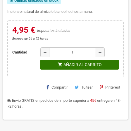
Últimas unidades en stock
notifications_active
Incienso natural de almizcle blanco hechos a mano.
4,95 €
Impuestos incluidos
Entrega de 24 a 72 horas
remove
add
Cantidad
shopping_cart
AÑADIR AL CARRITO
Compartir
Tuitear
Pinterest
Envío GRATIS en pedidos de importe superior a
45€
entrega en 48-
local_shipping
72 horas.