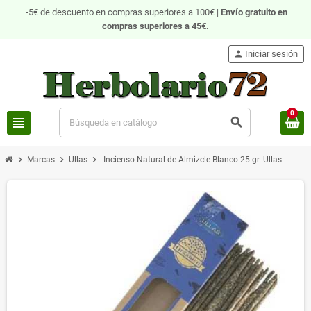
-5€ de descuento en compras superiores a 100€ |
Envío gratuito
en
compras superiores a 45€.
person
Iniciar sesión
0
view_headline
search
chevron_right
chevron_right
chevron_right
Marcas
Ullas
Incienso Natural de Almizcle Blanco 25 gr. Ullas