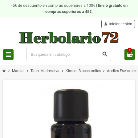
-5€ de descuento en compras superiores a 100€ |
Envío gratuito
en
compras superiores a 45€.
person
Iniciar sesión
0
view_headline
search
chevron_right
chevron_right
chevron_right
chevron_right
Marcas
Taller Madreselva
Kimera Biocosmetics
Aceites Esenciale