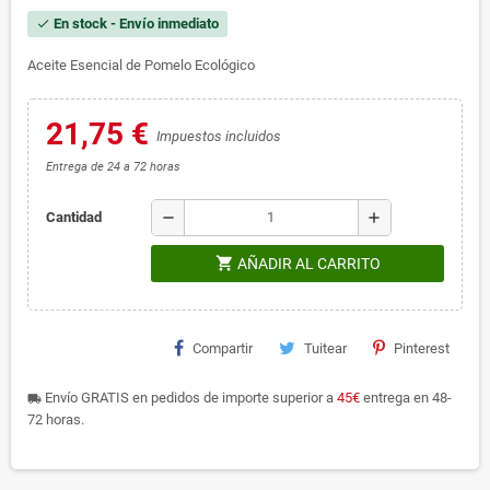
En stock - Envío inmediato
check
Aceite Esencial de Pomelo Ecológico
21,75 €
Impuestos incluidos
Entrega de 24 a 72 horas
remove
add
Cantidad
shopping_cart
AÑADIR AL CARRITO
Compartir
Tuitear
Pinterest
Envío GRATIS en pedidos de importe superior a
45€
entrega en 48-
local_shipping
72 horas.