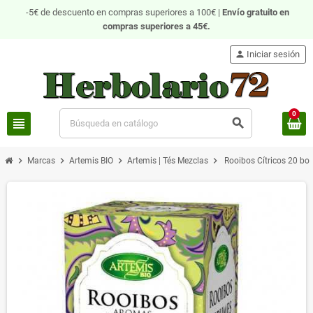
-5€ de descuento en compras superiores a 100€ |
Envío gratuito
en
compras superiores a 45€.
person
Iniciar sesión
0
view_headline
search
chevron_right
chevron_right
chevron_right
chevron_right
Marcas
Artemis BIO
Artemis | Tés Mezclas
Rooibos Cítricos 20 bol