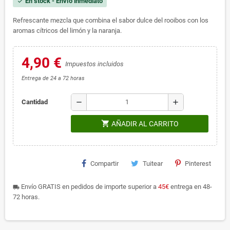
En stock - Envío inmediato
check
Refrescante mezcla que combina el sabor dulce del rooibos con los
aromas cítricos del limón y la naranja.
4,90 €
Impuestos incluidos
Entrega de 24 a 72 horas
remove
add
Cantidad
shopping_cart
AÑADIR AL CARRITO
Compartir
Tuitear
Pinterest
Envío GRATIS en pedidos de importe superior a
45€
entrega en 48-
local_shipping
72 horas.