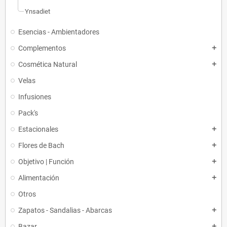
Ynsadiet
Esencias - Ambientadores
Complementos
add
Cosmética Natural
add
Velas
Infusiones
Pack's
Estacionales
add
Flores de Bach
add
Objetivo | Función
add
Alimentación
add
Otros
Zapatos - Sandalias - Abarcas
add
Bazar
add