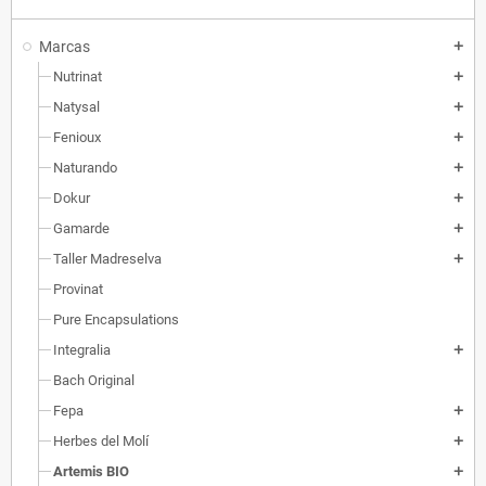
Marcas
add
Nutrinat
add
Natysal
add
Fenioux
add
Naturando
add
Dokur
add
Gamarde
add
Taller Madreselva
add
Provinat
Pure Encapsulations
Integralia
add
Bach Original
Fepa
add
Herbes del Molí
add
Artemis BIO
add