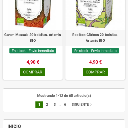
Garam Massala 20 bolsitas. Artemis
Rooibos Cítricos 20 bolsitas.
BIO
Artemis BIO
En stock - Envío inmediato
En stock - Envío inmediato
4,90 €
4,90 €
COMPRAR
COMPRAR
Mostrando 1-12 de 65 artículo(s)
…
1
2
3
6
navigate_next
SIGUIENTE
INICIO