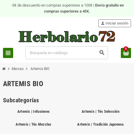
-5€ de descuento en compras superiores a 100€ |
Envío gratuito
en
compras superiores a 45€.
person
Iniciar sesión
0
view_headline
search
chevron_right
chevron_right
Marcas
Artemis BIO
ARTEMIS BIO
Subcategorías
Artemis | Infusiones
Artemis | Tés Selección
Artemis | Tés Mezclas
Artemis | Tradición Japonesa