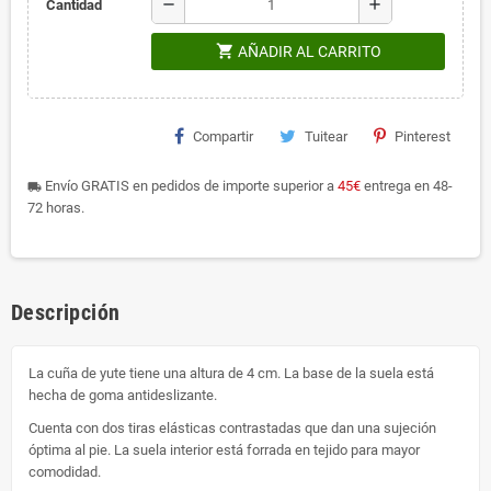
remove
add
Cantidad
shopping_cart
AÑADIR AL CARRITO
Compartir
Tuitear
Pinterest
Envío GRATIS en pedidos de importe superior a
45€
entrega en 48-
local_shipping
72 horas.
Descripción
La cuña de yute tiene una altura de 4 cm. La base de la suela está
hecha de goma antideslizante.
Cuenta con dos tiras elásticas contrastadas que dan una sujeción
óptima al pie. La suela interior está forrada en tejido para mayor
comodidad.