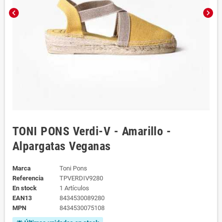
chevron_left
chevron_right
TONI PONS Verdi-V - Amarillo -
Alpargatas Veganas
Marca
Toni Pons
Referencia
TPVERDIV9280
En stock
1 Artículos
EAN13
8434530089280
MPN
8434530075108