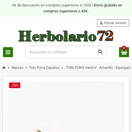
-5€ de descuento en compras superiores a 100€ |
Envío gratuito
en
compras superiores a 45€.
person
Iniciar sesión
0
view_headline
search
chevron_right
chevron_right
chevron_right
Marcas
Toni Pons Zapatos
TONI PONS Verdi-V - Amarillo - Alpargat
-25%