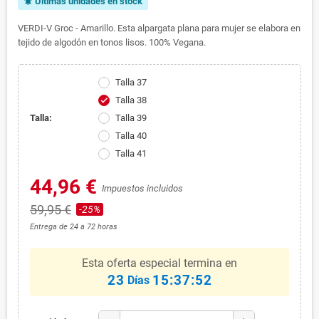
Últimas unidades en stock
notifications_active
VERDI-V Groc - Amarillo. Esta alpargata plana para mujer se elabora en
tejido de algodón en tonos lisos. 100% Vegana.
Talla 37
Talla 38
check
Talla:
Talla 39
Talla 40
Talla 41
44,96 €
Impuestos incluidos
59,95 €
-25%
Entrega de 24 a 72 horas
Esta oferta especial termina en
23
15:37:52
Días