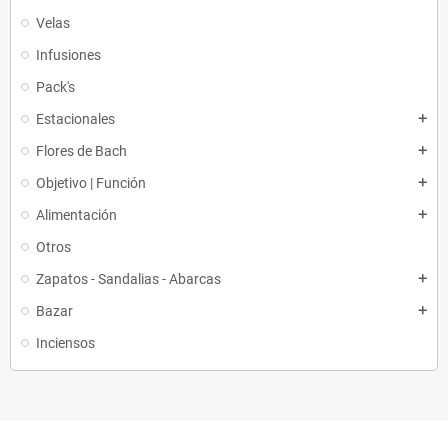
Velas
Infusiones
Pack's
Estacionales
add
Flores de Bach
add
Objetivo | Función
add
Alimentación
add
Otros
Zapatos - Sandalias - Abarcas
add
Bazar
add
Inciensos