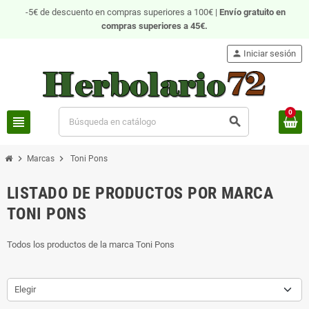
-5€ de descuento en compras superiores a 100€ |
Envío gratuito
en
compras superiores a 45€.
person
Iniciar sesión
0
view_headline
search
chevron_right
chevron_right
Marcas
Toni Pons
LISTADO DE PRODUCTOS POR MARCA
TONI PONS
Todos los productos de la marca Toni Pons
Elegir