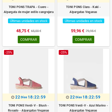
TONI PONS TRAPA - Cuero -
TONI PONS Clara - Kaki -
Alpargata de mujer estilo cangrejera
Alpargatas Veganas
Últimas unidades en stock
Últimas unidades en stock
48,75 €
59,96 €
65,00 €
79,95 €
COMPRAR
COMPRAR
-25%
-25%
22
18:22:59
22
18:22:59
Días
Días
TONI PONS Verdi-V - Blush -
TONI PONS Verdi-V - Azul Marino -
Rosado - Alpargatas Veganas
Alpargatas Veganas