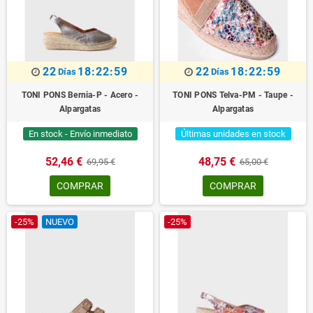
22
18:22:59
22
18:22:59
Días
Días
TONI PONS Bernia-P - Acero -
TONI PONS Telva-PM - Taupe -
Alpargatas
Alpargatas
En stock - Envío inmediato
Últimas unidades en stock
52,46 €
48,75 €
69,95 €
65,00 €
COMPRAR
COMPRAR
-25%
NUEVO
-25%