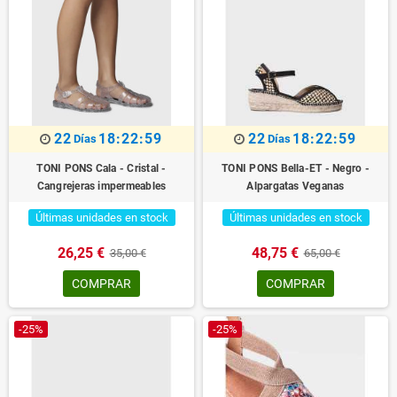
22
18:22:59
22
18:22:59
Días
Días
TONI PONS Cala - Cristal -
TONI PONS Bella-ET - Negro -
Cangrejeras impermeables
Alpargatas Veganas
Últimas unidades en stock
Últimas unidades en stock
26,25 €
48,75 €
35,00 €
65,00 €
COMPRAR
COMPRAR
-25%
-25%