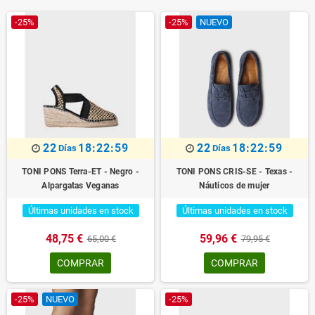
-25%
-25%
NUEVO
22
18:22:59
22
18:22:59
Días
Días
TONI PONS Terra-ET - Negro -
TONI PONS CRIS-SE - Texas -
Alpargatas Veganas
Náuticos de mujer
Últimas unidades en stock
Últimas unidades en stock
48,75 €
59,96 €
65,00 €
79,95 €
COMPRAR
COMPRAR
-25%
NUEVO
-25%