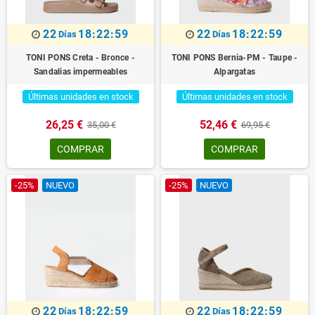
22
18:22:59
22
18:22:59
Días
Días
TONI PONS Creta - Bronce -
TONI PONS Bernia-PM - Taupe -
Sandalias impermeables
Alpargatas
Últimas unidades en stock
Últimas unidades en stock
26,25 €
52,46 €
35,00 €
69,95 €
COMPRAR
COMPRAR
-25%
NUEVO
-25%
NUEVO
22
18:22:59
22
18:22:59
Días
Días