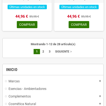
Últimas unidades en stock
Últimas unidades en stock
44,96 €
44,96 €
59,95 €
59,95 €
COMPRAR
COMPRAR
Mostrando 1-12 de 28 artículo(s)
1
2
3
navigate_next
SIGUIENTE
INICIO
Marcas
add
Esencias - Ambientadores
Complementos
add
Cosmética Natural
add