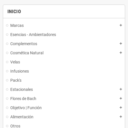
INICIO
Marcas
add
Esencias - Ambientadores
Complementos
add
Cosmética Natural
add
Velas
Infusiones
Pack's
Estacionales
add
Flores de Bach
add
Objetivo | Función
add
Alimentación
add
Otros