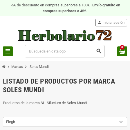
-5€ de descuento en compras superiores a 100€ |
Envío gratuito
en
compras superiores a 45€.
person
Iniciar sesión
0
view_headline
search
chevron_right
chevron_right
Marcas
Soles Mundi
LISTADO DE PRODUCTOS POR MARCA
SOLES MUNDI
Productos de la marca Si+ Silucium de Soles Mundi
Elegir