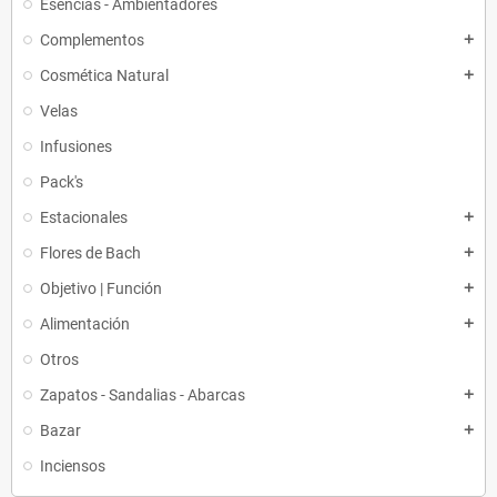
Esencias - Ambientadores
Complementos
add
Cosmética Natural
add
Velas
Infusiones
Pack's
Estacionales
add
Flores de Bach
add
Objetivo | Función
add
Alimentación
add
Otros
Zapatos - Sandalias - Abarcas
add
Bazar
add
Inciensos