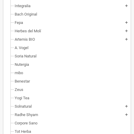
Integralia
add
Bach Original
Fepa
add
Herbes del Molí
add
Artemis BIO
add
A. Vogel
Soria Natural
Nutergia
mibo
Benestar
Zeus
Yogi Tea
Solnatural
add
Radhe Shyam
add
Corpore Sano
Tot Herba