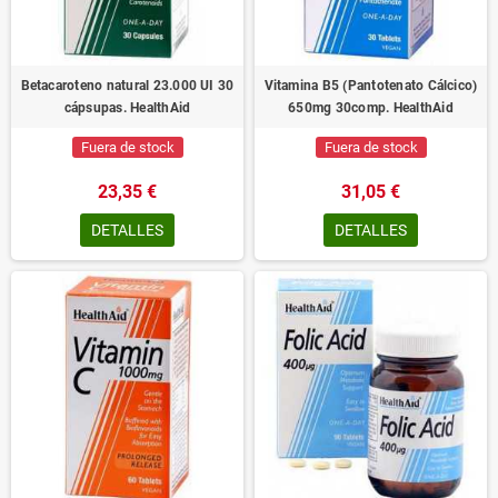
Betacaroteno natural 23.000 UI 30
Vitamina B5 (Pantotenato Cálcico)
cápsupas. HealthAid
650mg 30comp. HealthAid
Fuera de stock
Fuera de stock
23,35 €
31,05 €
DETALLES
DETALLES