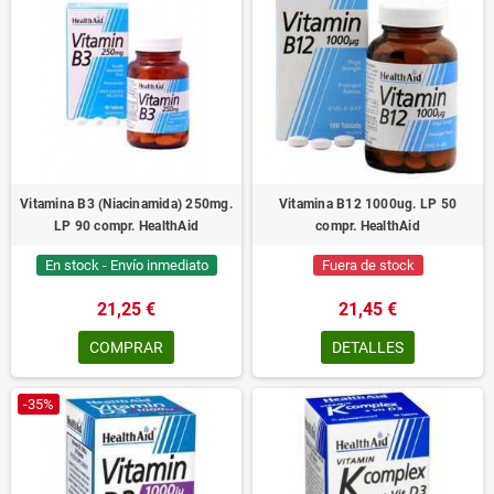
Vitamina B3 (Niacinamida) 250mg.
Vitamina B12 1000ug. LP 50
LP 90 compr. HealthAid
compr. HealthAid
En stock - Envío inmediato
Fuera de stock
21,25 €
21,45 €
COMPRAR
DETALLES
-35%