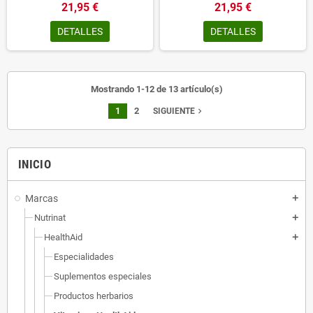
21,95 €
21,95 €
DETALLES
DETALLES
Mostrando 1-12 de 13 artículo(s)
1
2
navigate_next
SIGUIENTE
INICIO
Marcas
add
Nutrinat
add
HealthAid
add
Especialidades
Suplementos especiales
Productos herbarios