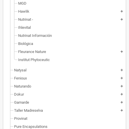
MGD
Hawlik
add
Nutrinat -
add
Ihlevital
Nutrinat Información
Biológica
Fleurance Nature
add
Institut Phytoceutic
Natysal
add
Fenioux
add
Naturando
add
Dokur
add
Gamarde
add
Taller Madreselva
add
Provinat
Pure Encapsulations