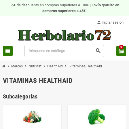
-5€ de descuento en compras superiores a 100€ |
Envío gratuito
en
compras superiores a 45€.
person
Iniciar sesión
0
view_headline
search
chevron_right
chevron_right
chevron_right
chevron_right
Marcas
Nutrinat
HealthAid
Vitaminas HealthAid
VITAMINAS HEALTHAID
Subcategorías