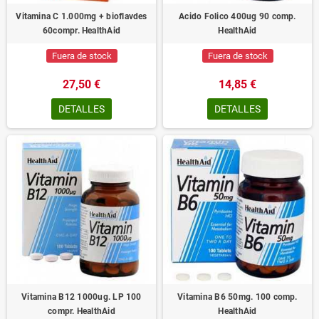
Vitamina C 1.000mg + bioflavdes
Acido Folico 400ug 90 comp.
60compr. HealthAid
HealthAid
Fuera de stock
Fuera de stock
27,50 €
14,85 €
DETALLES
DETALLES
Vitamina B12 1000ug. LP 100
Vitamina B6 50mg. 100 comp.
compr. HealthAid
HealthAid