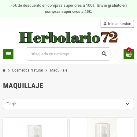
-5€ de descuento en compras superiores a 100€ |
Envío gratuito
en
compras superiores a 45€.
person
Iniciar sesión
0
view_headline
search
chevron_right
chevron_right
Cosmética Natural
Maquillaje
MAQUILLAJE
Elegir