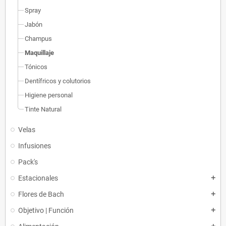
Spray
Jabón
Champus
Maquillaje
Tónicos
Dentífricos y colutorios
Higiene personal
Tinte Natural
Velas
Infusiones
Pack's
Estacionales
add
Flores de Bach
add
Objetivo | Función
add