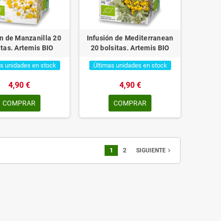
ón de Manzanilla 20
Infusión de Mediterranean
itas. Artemis BIO
20 bolsitas. Artemis BIO
s unidades en stock
Últimas unidades en stock
4,90 €
4,90 €
COMPRAR
COMPRAR
1
2
navigate_next
SIGUIENTE