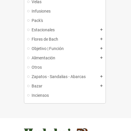
Velas
Infusiones
Pack's
Estacionales
add
Flores de Bach
add
Objetivo | Función
add
Alimentación
add
Otros
Zapatos - Sandalias - Abarcas
add
Bazar
add
Inciensos