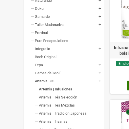
Naturando
add
Dokur
add
Gamarde
add
Taller Madreselva
add
Provinat
Pure Encapsulations
Infusió
Integralia
add
bolsi
Bach Original
En sto
Fepa
add
Herbes del Molí
add
Artemis BIO
add
Artemis | Infusiones
Artemis | Tés Selección
Artemis | Tés Mezclas
Artemis | Tradición Japonesa
Artemis | Tisanas