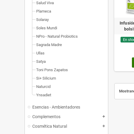
Salud Viva
Plameca
Solaray
Infusió
Soles Mundi
bolsi
NPro - Natural Probiotics
En sto
Sagrada Madre
Ullas
Satya
Toni Pons Zapatos
Si+ Silicium
Naturcid
Mostrand
Ynsadiet
Esencias - Ambientadores
Complementos
add
Cosmética Natural
add