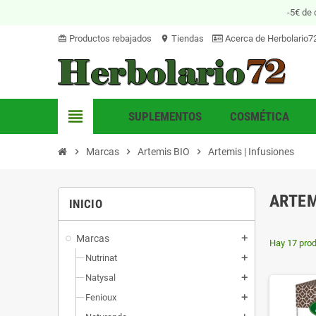
-5€ de 
Productos rebajados
Tiendas
Acerca de Herbolario7
card_giftcard
location_on
view_headline
SUPLEMENTOS
COSMÉTICA
chevron_right
Marcas
chevron_right
Artemis BIO
chevron_right
Artemis | Infusiones
ARTEM
INICIO
Marcas
add
Hay 17 prod
Nutrinat
add
Natysal
add
Fenioux
add