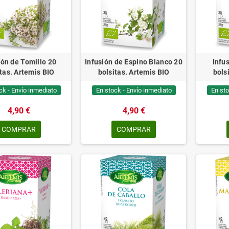
ión de Tomillo 20
Infusión de Espino Blanco 20
Infu
tas. Artemis BIO
bolsitas. Artemis BIO
bols
ck - Envío inmediato
En stock - Envío inmediato
En sto
4,90 €
4,90 €
COMPRAR
COMPRAR