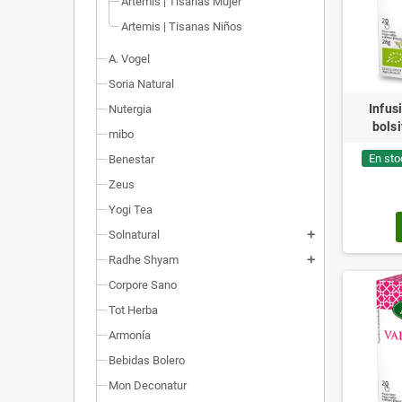
Artemis | Tisanas Mujer
Artemis | Tisanas Niños
A. Vogel
Soria Natural
Infus
Nutergia
bolsi
mibo
En sto
Benestar
Zeus
Yogi Tea
Solnatural
add
Radhe Shyam
add
Corpore Sano
Tot Herba
Armonía
Bebidas Bolero
Mon Deconatur