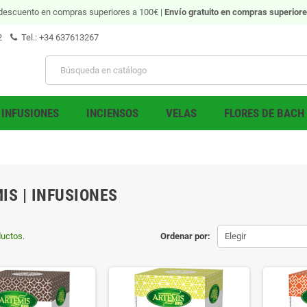
descuento en compras superiores a 100€ |
Envío gratuito
en compras superiore
2
Tel.: +34 637613267
INFUSIONES
INCIENSOS
VELAS
FLORES DE BACH
IS | INFUSIONES
uctos.
Ordenar por:
Elegir