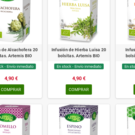
n de Alcachofera 20
Infusión de Hierba Luisa 20
Infu
tas. Artemis BIO
bolsitas. Artemis BIO
bols
ck - Envío inmediato
En stock - Envío inmediato
En sto
4,90 €
4,90 €
COMPRAR
COMPRAR