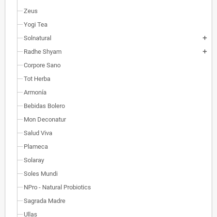
Zeus
Yogi Tea
Solnatural
add
Radhe Shyam
add
Corpore Sano
Tot Herba
Armonía
Bebidas Bolero
Mon Deconatur
Salud Viva
Plameca
Solaray
Soles Mundi
NPro - Natural Probiotics
Sagrada Madre
Ullas