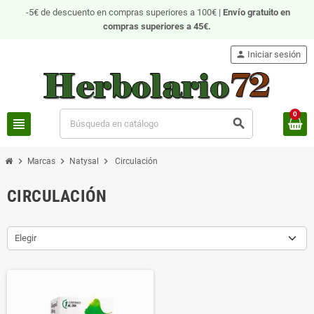
-5€ de descuento en compras superiores a 100€ |
Envío gratuito
en
compras superiores a 45€.
person
Iniciar sesión
0
view_headline
search
chevron_right
chevron_right
chevron_right
Marcas
Natysal
Circulación
CIRCULACIÓN
Elegir