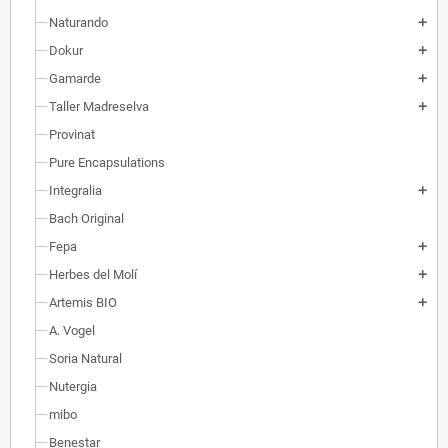
Naturando
add
Dokur
add
Gamarde
add
Taller Madreselva
add
Provinat
Pure Encapsulations
Integralia
add
Bach Original
Fepa
add
Herbes del Molí
add
Artemis BIO
add
A. Vogel
Soria Natural
Nutergia
mibo
Benestar