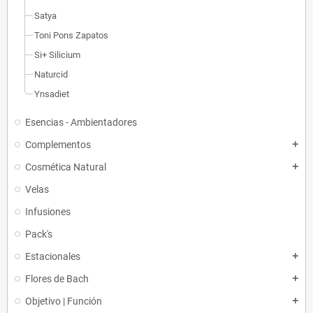
Satya
Toni Pons Zapatos
Si+ Silicium
Naturcid
Ynsadiet
Esencias - Ambientadores
Complementos
add
Cosmética Natural
add
Velas
Infusiones
Pack's
Estacionales
add
Flores de Bach
add
Objetivo | Función
add