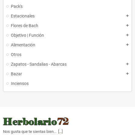
Pack's
Estacionales
add
Flores de Bach
add
Objetivo | Función
add
Alimentación
add
Otros
Zapatos - Sandalias - Abarcas
add
Bazar
add
Inciensos
Nos gusta que te sientas bien... [
...
]