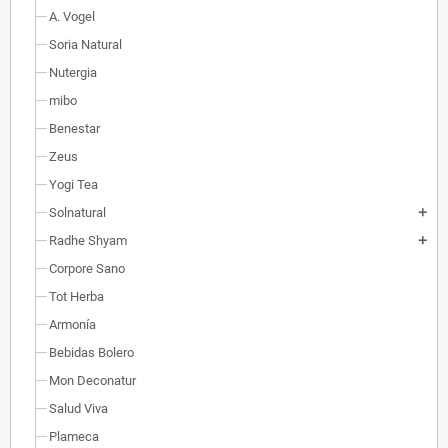
A. Vogel
Soria Natural
Nutergia
mibo
Benestar
Zeus
Yogi Tea
Solnatural
add
Radhe Shyam
add
Corpore Sano
Tot Herba
Armonía
Bebidas Bolero
Mon Deconatur
Salud Viva
Plameca