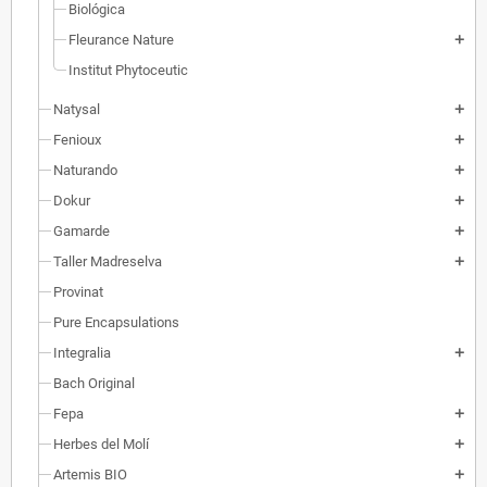
Biológica
Fleurance Nature
add
Institut Phytoceutic
Natysal
add
Fenioux
add
Naturando
add
Dokur
add
Gamarde
add
Taller Madreselva
add
Provinat
Pure Encapsulations
Integralia
add
Bach Original
Fepa
add
Herbes del Molí
add
Artemis BIO
add