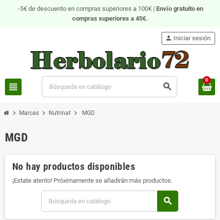
-5€ de descuento en compras superiores a 100€ |
Envío gratuito
en
compras superiores a 45€.
person
Iniciar sesión
0
view_headline
search
chevron_right
chevron_right
chevron_right
Marcas
Nutrinat
MGD
MGD
No hay productos disponibles
¡Estate atento! Próximamente se añadirán más productos.
search