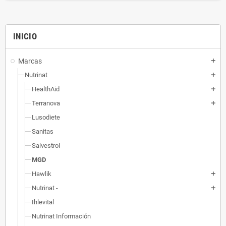
INICIO
Marcas
add
Nutrinat
add
HealthAid
add
Terranova
add
Lusodiete
Sanitas
Salvestrol
MGD
Hawlik
add
Nutrinat -
add
Ihlevital
Nutrinat Información