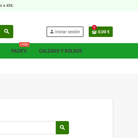
s a 45€.
0
search
person
Iniciar sesión
0,00 €
+ POR -
PACK'S
CALZADO Y BOLSOS
search