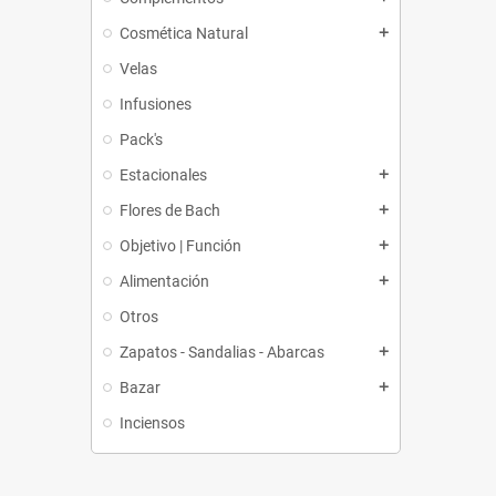
Cosmética Natural
add
Velas
Infusiones
Pack's
Estacionales
add
Flores de Bach
add
Objetivo | Función
add
Alimentación
add
Otros
Zapatos - Sandalias - Abarcas
add
Bazar
add
Inciensos