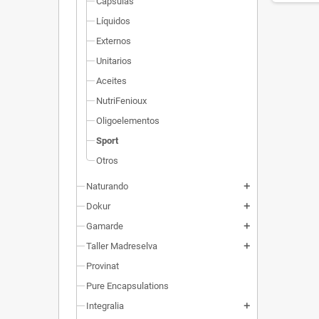
Cápsulas
Líquidos
Externos
Unitarios
Aceites
NutriFenioux
Oligoelementos
Sport
Otros
Naturando
add
Dokur
add
Gamarde
add
Taller Madreselva
add
Provinat
Pure Encapsulations
Integralia
add