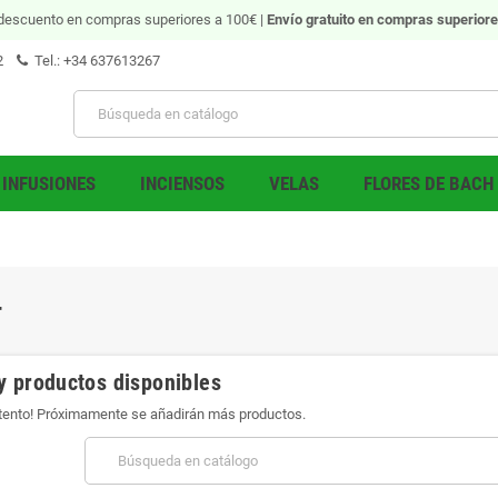
descuento en compras superiores a 100€ |
Envío gratuito
en compras superiore
2
Tel.: +34 637613267
INFUSIONES
INCIENSOS
VELAS
FLORES DE BACH
T
y productos disponibles
atento! Próximamente se añadirán más productos.