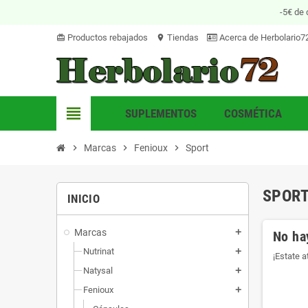
-5€ de 
Productos rebajados
Tiendas
Acerca de Herbolario7
card_giftcard
location_on
view_headline
SUPLEMENTOS
COSMÉTICA
chevron_right
Marcas
chevron_right
Fenioux
chevron_right
Sport
SPOR
INICIO
Marcas
add
No ha
Nutrinat
add
¡Estate 
Natysal
add
Fenioux
add