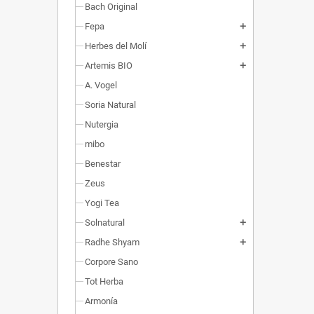
Bach Original
Fepa
add
Herbes del Molí
add
Artemis BIO
add
A. Vogel
Soria Natural
Nutergia
mibo
Benestar
Zeus
Yogi Tea
Solnatural
add
Radhe Shyam
add
Corpore Sano
Tot Herba
Armonía