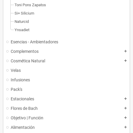
Toni Pons Zapatos
Si+ Silicium
Naturcid
Ynsadiet
Esencias - Ambientadores
Complementos
add
Cosmética Natural
add
Velas
Infusiones
Pack's
Estacionales
add
Flores de Bach
add
Objetivo | Función
add
Alimentación
add