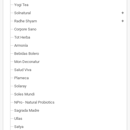
Yogi Tea
Solnatural
add
Radhe Shyam
add
Corpore Sano
Tot Herba
Armonía
Bebidas Bolero
Mon Deconatur
Salud Viva
Plameca
Solaray
Soles Mundi
NPro - Natural Probiotics
Sagrada Madre
Ullas
Satya