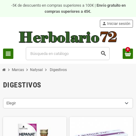
-5€ de descuento en compras superiores a 100€ |
Envío gratuito
en
compras superiores a 45€.
person
Iniciar sesión
0
view_headline
search
chevron_right
chevron_right
chevron_right
Marcas
Natysal
Digestivos
DIGESTIVOS
Elegir