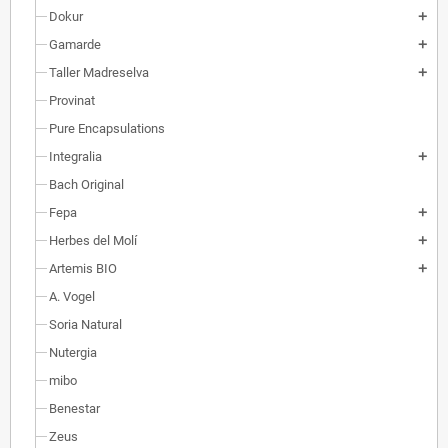
Dokur
add
Gamarde
add
Taller Madreselva
add
Provinat
Pure Encapsulations
Integralia
add
Bach Original
Fepa
add
Herbes del Molí
add
Artemis BIO
add
A. Vogel
Soria Natural
Nutergia
mibo
Benestar
Zeus