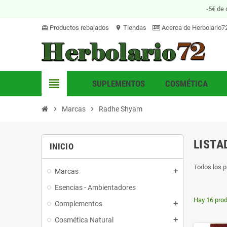
-5€ de 
Productos rebajados
Tiendas
Acerca de Herbolario7
card_giftcard
location_on
view_headline
SUPLEMENTOS
COSMÉTICA
chevron_right
Marcas
chevron_right
Radhe Shyam
LISTA
INICIO
Todos los 
Marcas
add
Esencias - Ambientadores
Hay 16 prod
Complementos
add
Cosmética Natural
add