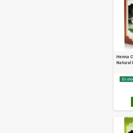
Henna C
Natural 
En sto