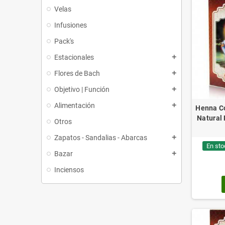
Velas
Infusiones
Pack's
Estacionales
add
Flores de Bach
add
Objetivo | Función
add
Alimentación
add
Henna Co
Natural 
Otros
Zapatos - Sandalias - Abarcas
add
En sto
Bazar
add
Inciensos