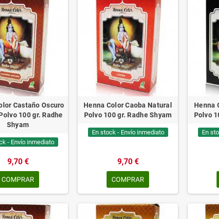
lor Castaño Oscuro
Henna Color Caoba Natural
Henna C
Polvo 100 gr. Radhe
Polvo 100 gr. Radhe Shyam
Polvo 1
Shyam
En stock - Envío inmediato
En sto
ck - Envío inmediato
9,70 €
9,70 €
COMPRAR
COMPRAR