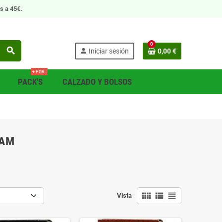
s a 45€.
0
search
person
Iniciar sesión
0,00 €
+ POR -
PACK'S
CALZADO Y BOLSOS
YAM
view_comfy
view_list
view_headline
Vista